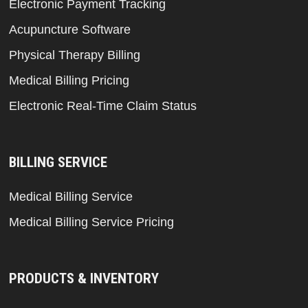
Electronic Payment Tracking
Acupuncture Software
Physical Therapy Billing
Medical Billing Pricing
Electronic Real-Time Claim Status
BILLING SERVICE
Medical Billing Service
Medical Billing Service Pricing
PRODUCTS & INVENTORY