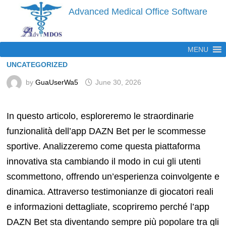
Skip
Advanced Medical Office Software
to
content
MENU
UNCATEGORIZED
by
GuaUserWa5
June 30, 2026
In questo articolo, esploreremo le straordinarie
funzionalità dell’app DAZN Bet per le scommesse
sportive. Analizzeremo come questa piattaforma
innovativa sta cambiando il modo in cui gli utenti
scommettono, offrendo un’esperienza coinvolgente e
dinamica. Attraverso testimonianze di giocatori reali
e informazioni dettagliate, scopriremo perché l’app
DAZN Bet sta diventando sempre più popolare tra gli