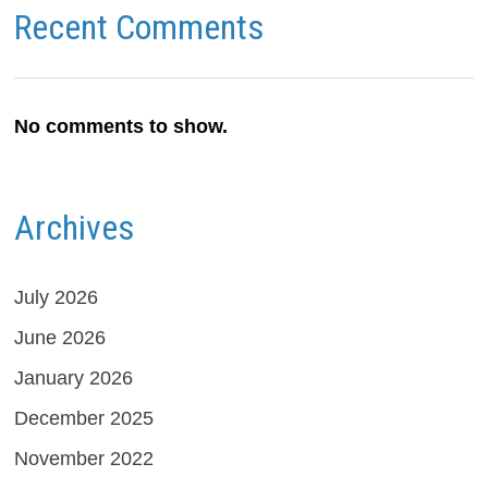
Recent Comments
No comments to show.
Archives
July 2026
June 2026
January 2026
December 2025
November 2022