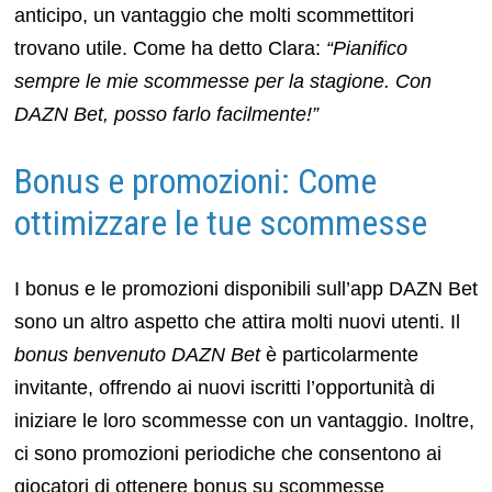
anticipo, un vantaggio che molti scommettitori
trovano utile. Come ha detto Clara:
“Pianifico
sempre le mie scommesse per la stagione. Con
DAZN Bet, posso farlo facilmente!”
Bonus e promozioni: Come
ottimizzare le tue scommesse
I bonus e le promozioni disponibili sull’app DAZN Bet
sono un altro aspetto che attira molti nuovi utenti. Il
bonus benvenuto DAZN Bet
è particolarmente
invitante, offrendo ai nuovi iscritti l’opportunità di
iniziare le loro scommesse con un vantaggio. Inoltre,
ci sono promozioni periodiche che consentono ai
giocatori di ottenere bonus su scommesse