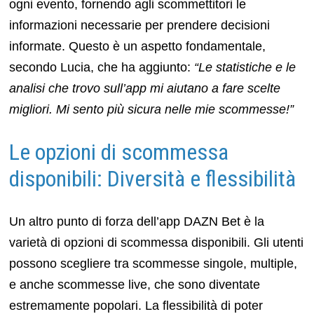
ogni evento, fornendo agli scommettitori le
informazioni necessarie per prendere decisioni
informate. Questo è un aspetto fondamentale,
secondo Lucia, che ha aggiunto:
“Le statistiche e le
analisi che trovo sull’app mi aiutano a fare scelte
migliori. Mi sento più sicura nelle mie scommesse!”
Le opzioni di scommessa
disponibili: Diversità e flessibilità
Un altro punto di forza dell’app DAZN Bet è la
varietà di opzioni di scommessa disponibili. Gli utenti
possono scegliere tra scommesse singole, multiple,
e anche scommesse live, che sono diventate
estremamente popolari. La flessibilità di poter