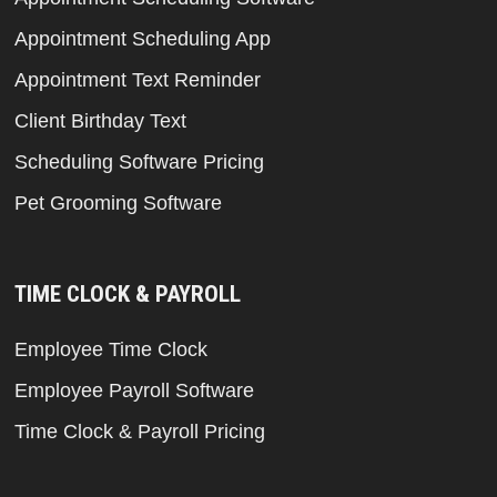
Appointment Scheduling App
Appointment Text Reminder
Client Birthday Text
Scheduling Software Pricing
Pet Grooming Software
TIME CLOCK & PAYROLL
Employee Time Clock
Employee Payroll Software
Time Clock & Payroll Pricing