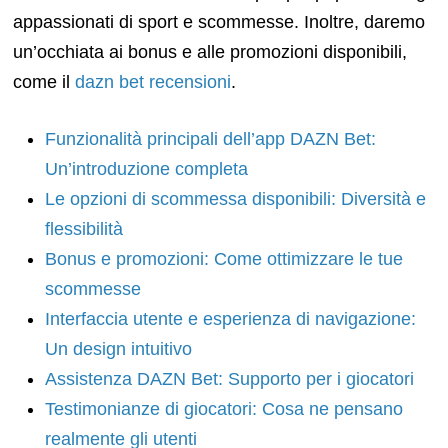
appassionati di sport e scommesse. Inoltre, daremo
un’occhiata ai bonus e alle promozioni disponibili,
come il
dazn bet recensioni
.
Funzionalità principali dell’app DAZN Bet:
Un’introduzione completa
Le opzioni di scommessa disponibili: Diversità e
flessibilità
Bonus e promozioni: Come ottimizzare le tue
scommesse
Interfaccia utente e esperienza di navigazione:
Un design intuitivo
Assistenza DAZN Bet: Supporto per i giocatori
Testimonianze di giocatori: Cosa ne pensano
realmente gli utenti