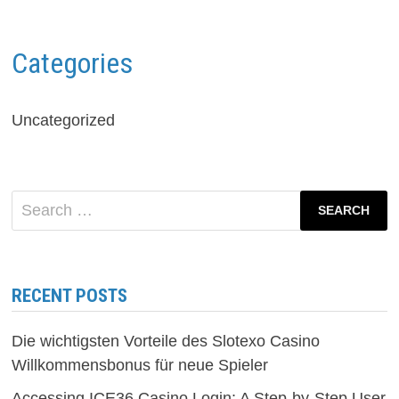
Categories
Uncategorized
Search
for:
RECENT POSTS
Die wichtigsten Vorteile des Slotexo Casino
Willkommensbonus für neue Spieler
Accessing ICE36 Casino Login: A Step-by-Step User