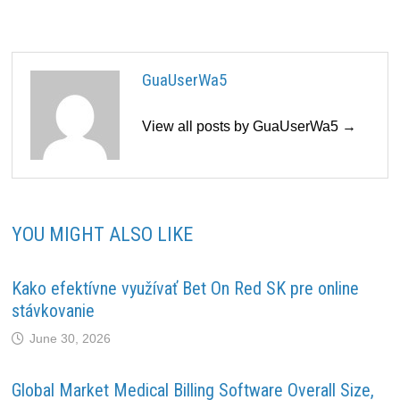
GuaUserWa5
View all posts by GuaUserWa5 →
YOU MIGHT ALSO LIKE
Kako efektívne využívať Bet On Red SK pre online
stávkovanie
June 30, 2026
Global Market Medical Billing Software Overall Size,