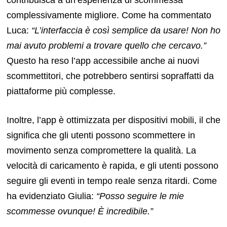
complessivamente migliore. Come ha commentato
Luca:
“L’interfaccia è così semplice da usare! Non ho
mai avuto problemi a trovare quello che cercavo.”
Questo ha reso l’app accessibile anche ai nuovi
scommettitori, che potrebbero sentirsi sopraffatti da
piattaforme più complesse.
Inoltre, l’app è ottimizzata per dispositivi mobili, il che
significa che gli utenti possono scommettere in
movimento senza compromettere la qualità. La
velocità di caricamento è rapida, e gli utenti possono
seguire gli eventi in tempo reale senza ritardi. Come
ha evidenziato Giulia:
“Posso seguire le mie
scommesse ovunque! È incredibile.”