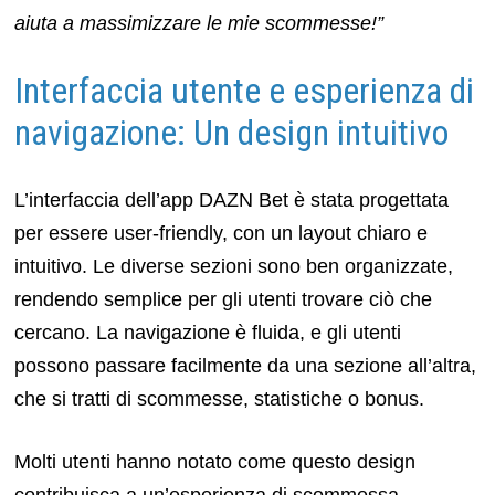
aiuta a massimizzare le mie scommesse!”
Interfaccia utente e esperienza di
navigazione: Un design intuitivo
L’interfaccia dell’app DAZN Bet è stata progettata
per essere user-friendly, con un layout chiaro e
intuitivo. Le diverse sezioni sono ben organizzate,
rendendo semplice per gli utenti trovare ciò che
cercano. La navigazione è fluida, e gli utenti
possono passare facilmente da una sezione all’altra,
che si tratti di scommesse, statistiche o bonus.
Molti utenti hanno notato come questo design
contribuisca a un’esperienza di scommessa