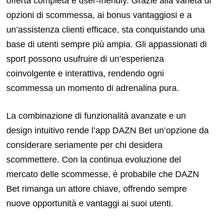
offerta completa e user-friendly. Grazie alla varietà di
opzioni di scommessa, ai bonus vantaggiosi e a
un’assistenza clienti efficace, sta conquistando una
base di utenti sempre più ampia. Gli appassionati di
sport possono usufruire di un’esperienza
coinvolgente e interattiva, rendendo ogni
scommessa un momento di adrenalina pura.
La combinazione di funzionalità avanzate e un
design intuitivo rende l’app DAZN Bet un’opzione da
considerare seriamente per chi desidera
scommettere. Con la continua evoluzione del
mercato delle scommesse, è probabile che DAZN
Bet rimanga un attore chiave, offrendo sempre
nuove opportunità e vantaggi ai suoi utenti.