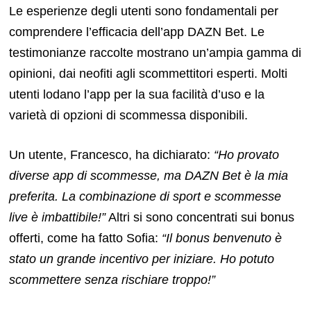
Le esperienze degli utenti sono fondamentali per
comprendere l’efficacia dell’app DAZN Bet. Le
testimonianze raccolte mostrano un’ampia gamma di
opinioni, dai neofiti agli scommettitori esperti. Molti
utenti lodano l’app per la sua facilità d’uso e la
varietà di opzioni di scommessa disponibili.
Un utente, Francesco, ha dichiarato:
“Ho provato
diverse app di scommesse, ma DAZN Bet è la mia
preferita. La combinazione di sport e scommesse
live è imbattibile!”
Altri si sono concentrati sui bonus
offerti, come ha fatto Sofia:
“Il bonus benvenuto è
stato un grande incentivo per iniziare. Ho potuto
scommettere senza rischiare troppo!”